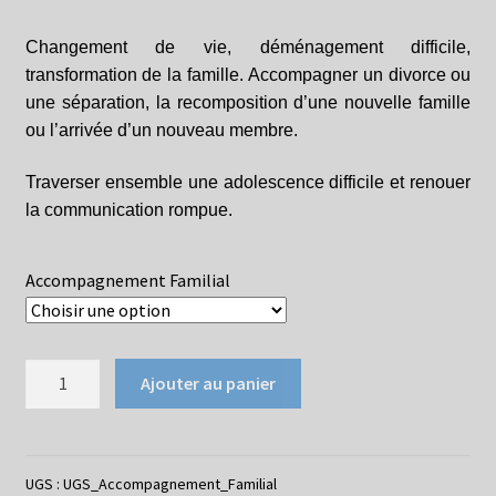
prix :
85,00€
Changement de vie, déménagement difficile,
transformation de la famille. Accompagner un divorce ou
à
une séparation, la recomposition d’une nouvelle famille
1085,00€
ou l’arrivée d’un nouveau membre.
Traverser ensemble une adolescence difficile et renouer
la communication rompue.
Accompagnement Familial
quantité
Ajouter au panier
de
Accompagnement
Familial
UGS :
UGS_Accompagnement_Familial