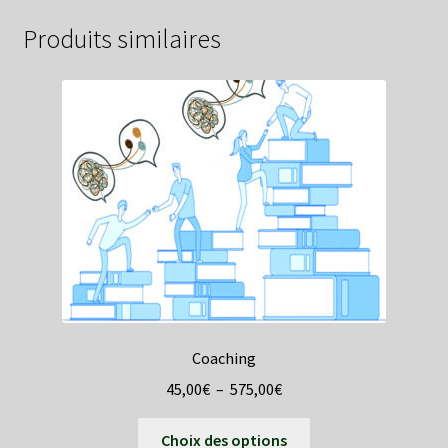
Produits similaires
Coaching
Plage
45,00
€
–
575,00
€
de
Ce
prix :
Choix des options