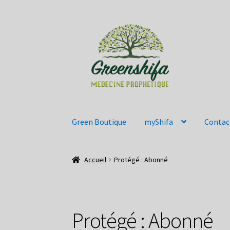
Aller
Aller
à
au
la
contenu
navigation
Green Boutique
myShifa
Contac
Accueil
Protégé : Abonné
Protégé : Abonné