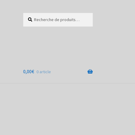
Recherche
Recherche
pour :
0,00
€
0 article