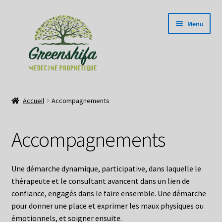
Aller
Aller
Menu
à
au
la
contenu
navigation
Green Boutique
Accueil
Accompagnements
Ouvrir
myShifa
le
Accompagnements
menu
Contact
enfant
Mon compte
Une démarche dynamique, participative, dans laquelle le
thérapeute et le consultant avancent dans un lien de
Abonné
confiance, engagés dans le faire ensemble. Une démarche
pour donner une place et exprimer les maux physiques ou
émotionnels, et soigner ensuite.